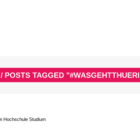
EX
SPASS & SCHÖNES
STUDIUM & JOB
WISSE
EX
SPASS & SCHÖNES
STUDIUM & JOB
WISSE
/
POSTS TAGGED "#WASGEHTTHUER