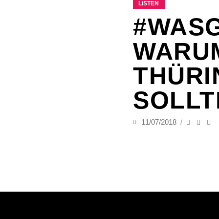
LISTEN
#WASG
WARUM
THÜRI
SOLLT
11/07/2018