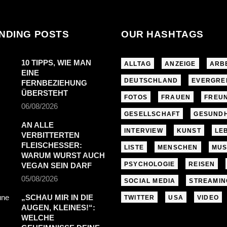
NDING POSTS
OUR HASHTAGS
10 TIPPS, WIE MAN
ALLTAG
ANZEIGE
ARB
EINE
DEUTSCHLAND
EVERGRE
FERNBEZIEHUNG
ÜBERSTEHT
FOTOS
FRAUEN
FREU
06/08/2026
GESELLSCHAFT
GESUNDH
AN ALLE
INTERVIEW
KUNST
LE
VERBITTERTEN
FLEISCHESSER:
LISTE
MENSCHEN
MUS
WARUM WURST AUCH
PSYCHOLOGIE
REISEN
VEGAN SEIN DARF
05/08/2026
SOCIAL MEDIA
STREAMIN
„SCHAU MIR IN DIE
TWITTER
USA
VIDEO
AUGEN, KLEINES!“:
WELCHE