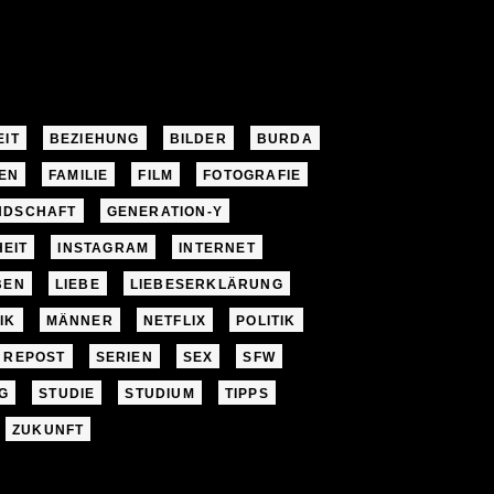
EIT
BEZIEHUNG
BILDER
BURDA
EN
FAMILIE
FILM
FOTOGRAFIE
NDSCHAFT
GENERATION-Y
EIT
INSTAGRAM
INTERNET
BEN
LIEBE
LIEBESERKLÄRUNG
IK
MÄNNER
NETFLIX
POLITIK
REPOST
SERIEN
SEX
SFW
G
STUDIE
STUDIUM
TIPPS
ZUKUNFT