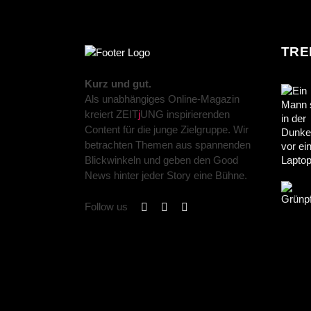
TRE
Kurz und gut.
Als unabhängiges Online-Magazin
kreiert ZEIT
j
UNG inspirierenden
Content für die junge Zielgruppe. Wir
betrachten Themen aus spannenden
Blickwinkeln und geben den Good
News hinter jeder Story eine Bühne.
Follow us