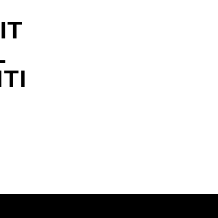
IT
L
TI