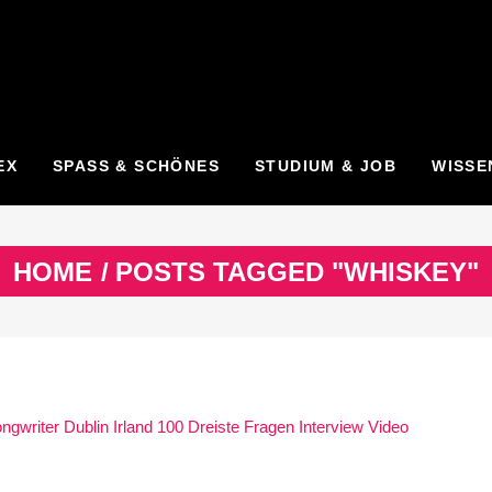
EX
SPASS & SCHÖNES
STUDIUM & JOB
WISSE
HOME
/
POSTS TAGGED "WHISKEY"