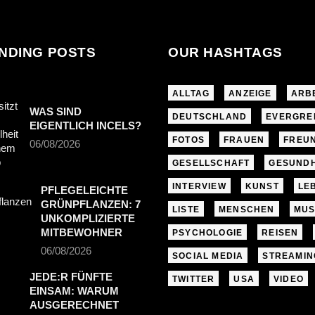
NDING POSTS
OUR HASHTAGS
ALLTAG
ANZEIGE
ARB
WAS SIND
DEUTSCHLAND
EVERGRE
EIGENTLICH INCELS?
FOTOS
FRAUEN
FREU
06/08/2026
GESELLSCHAFT
GESUNDH
INTERVIEW
KUNST
LE
PFLEGELEICHTE
GRÜNPFLANZEN: 7
LISTE
MENSCHEN
MUS
UNKOMPLIZIERTE
MITBEWOHNER
PSYCHOLOGIE
REISEN
06/08/2026
SOCIAL MEDIA
STREAMIN
JEDE:R FÜNFTE
TWITTER
USA
VIDEO
EINSAM: WARUM
AUSGERECHNET