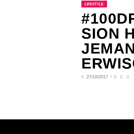
LIFESTYLE
#100D
SION 
JEMAN
ERWIS
27/10/2017