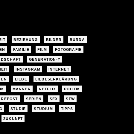
EIT
BEZIEHUNG
BILDER
BURDA
EN
FAMILIE
FILM
FOTOGRAFIE
NDSCHAFT
GENERATION-Y
EIT
INSTAGRAM
INTERNET
BEN
LIEBE
LIEBESERKLÄRUNG
IK
MÄNNER
NETFLIX
POLITIK
REPOST
SERIEN
SEX
SFW
G
STUDIE
STUDIUM
TIPPS
ZUKUNFT