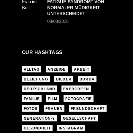
FATIGUE-SYNDROM“ VON
NORMALER MÜDIGKEIT
UNTERSCHEIDET
08/08/2026
OUR HASHTAGS
ALLTAG
ANZEIGE
ARBEIT
BEZIEHUNG
BILDER
BURDA
DEUTSCHLAND
EVERGREEN
FAMILIE
FILM
FOTOGRAFIE
FOTOS
FRAUEN
FREUNDSCHAFT
GENERATION-Y
GESELLSCHAFT
GESUNDHEIT
INSTAGRAM