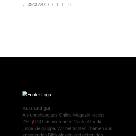
09/05/2017
Kurz und gut.
Als unabhängiges Online-Magazin kreiert
ZEIT
j
UNG inspirierenden Content für die
junge Zielgruppe. Wir betrachten Themen aus
spannenden Blickwinkeln und geben den