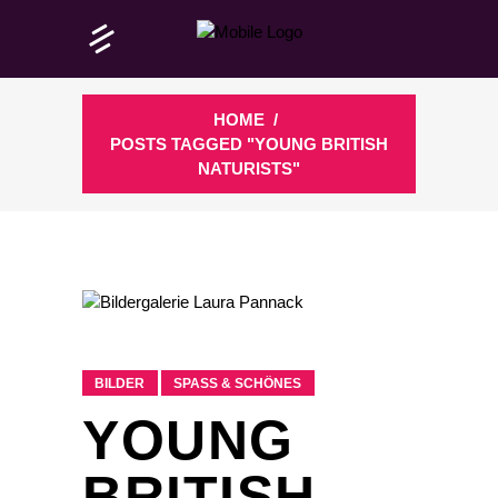
HOME
/
POSTS TAGGED "YOUNG BRITISH
NATURISTS"
BILDER
SPASS & SCHÖNES
YOUNG
BRITISH