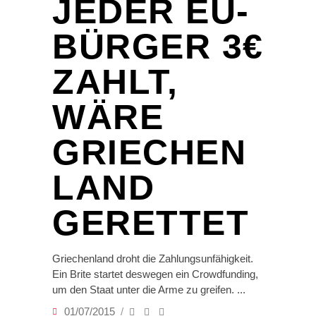
JEDER EU-
BÜRGER 3€
ZAHLT,
WÄRE
GRIECHEN
LAND
GERETTET
Griechenland droht die Zahlungsunfähigkeit.
Ein Brite startet deswegen ein Crowdfunding,
um den Staat unter die Arme zu greifen.
01/07/2015