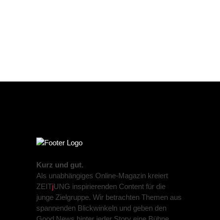
Kurz und gut.
Als unabhängiges Online-Magazin kreiert
ZEIT
j
UNG inspirierenden Content für die
junge Zielgruppe. Wir betrachten Themen aus
spannenden Blickwinkeln und geben den
Good News hinter jeder Story eine Bühne.