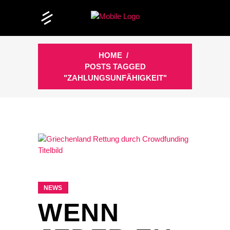
HOME
/
POSTS TAGGED
"ZAHLUNGSUNFÄHIGKEIT"
NEWS
WENN