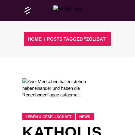
HOME
/
POSTS TAGGED "ZÖLIBAT"
LEBEN & GESELLSCHAFT
NEWS
KATHOLIS