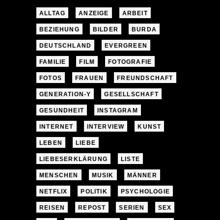
ALLTAG
ANZEIGE
ARBEIT
BEZIEHUNG
BILDER
BURDA
DEUTSCHLAND
EVERGREEN
FAMILIE
FILM
FOTOGRAFIE
FOTOS
FRAUEN
FREUNDSCHAFT
GENERATION-Y
GESELLSCHAFT
GESUNDHEIT
INSTAGRAM
INTERNET
INTERVIEW
KUNST
LEBEN
LIEBE
LIEBESERKLÄRUNG
LISTE
MENSCHEN
MUSIK
MÄNNER
NETFLIX
POLITIK
PSYCHOLOGIE
REISEN
REPOST
SERIEN
SEX