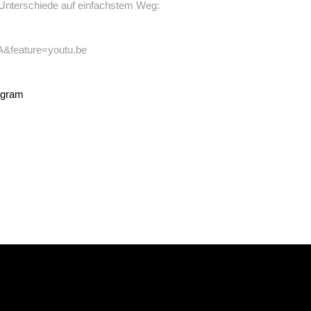
en Unterschiede auf einfachstem Weg:
&feature=youtu.be
agram