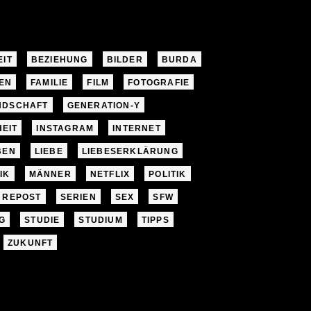
EIT
BEZIEHUNG
BILDER
BURDA
EN
FAMILIE
FILM
FOTOGRAFIE
NDSCHAFT
GENERATION-Y
EIT
INSTAGRAM
INTERNET
BEN
LIEBE
LIEBESERKLÄRUNG
IK
MÄNNER
NETFLIX
POLITIK
REPOST
SERIEN
SEX
SFW
G
STUDIE
STUDIUM
TIPPS
ZUKUNFT