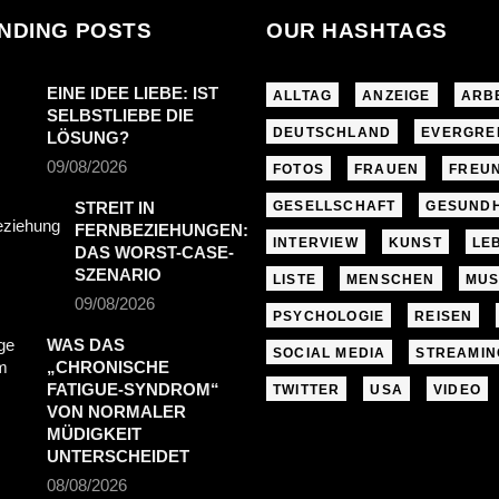
NDING POSTS
OUR HASHTAGS
EINE IDEE LIEBE: IST
ALLTAG
ANZEIGE
ARB
SELBSTLIEBE DIE
DEUTSCHLAND
EVERGRE
LÖSUNG?
09/08/2026
FOTOS
FRAUEN
FREU
STREIT IN
GESELLSCHAFT
GESUNDH
FERNBEZIEHUNGEN:
INTERVIEW
KUNST
LE
DAS WORST-CASE-
SZENARIO
LISTE
MENSCHEN
MUS
09/08/2026
PSYCHOLOGIE
REISEN
WAS DAS
SOCIAL MEDIA
STREAMIN
„CHRONISCHE
FATIGUE-SYNDROM“
TWITTER
USA
VIDEO
VON NORMALER
MÜDIGKEIT
UNTERSCHEIDET
08/08/2026