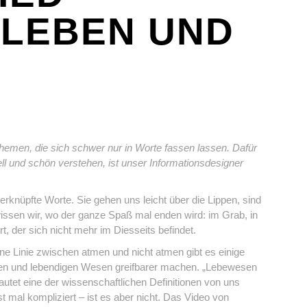
 LEBEN UND
Themen, die sich schwer nur in Worte fassen lassen. Dafür
ell und schön verstehen, ist unser Informationsdesigner
rknüpfte Worte. Sie gehen uns leicht über die Lippen, sind
issen wir, wo der ganze Spaß mal enden wird: im Grab, in
, der sich nicht mehr im Diesseits befindet.
ne Linie zwischen atmen und nicht atmen gibt es einige
ngen und lebendigen Wesen greifbarer machen. „Lebewesen
lautet eine der wissenschaftlichen Definitionen von uns
 mal kompliziert – ist es aber nicht. Das Video von