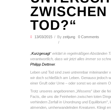
ZWISCHEN
TOD?“
13/03/2015
By
zeitjung
0 Comments
„
Kurzgesagt
“ erklärt in regelmäßigen Abständen 
verantwortlich, dass wir jetzt alles immer so schn
Philipp Dettmer
.
Leben und Tod sind zwei untrennbar miteinander ve
wir doch schließlich am Leben. Genauso jedoch w
einer Gruft oder Urne – oder sonst wo an einem Ort
Trotz unseres angeborenen „Wissens“ über die fei
Facts, die uns die Feinheiten zwischen toten Di
verhindern Zerfall in Unordnung und Equilibrium“, 
atmenden, umherwandelnden Kreaturen. Klingt erst