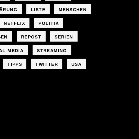
LÄRUNG
LISTE
MENSCHEN
NETFLIX
POLITIK
SEN
REPOST
SERIEN
AL MEDIA
STREAMING
TIPPS
TWITTER
USA