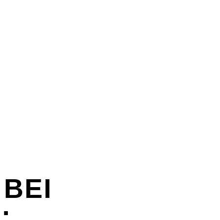
E & SEX
SPASS & SCHÖNES
STUDIUM & JOB
E & SEX
SPASS & SCHÖNES
STUDIUM & JOB
BEI
: