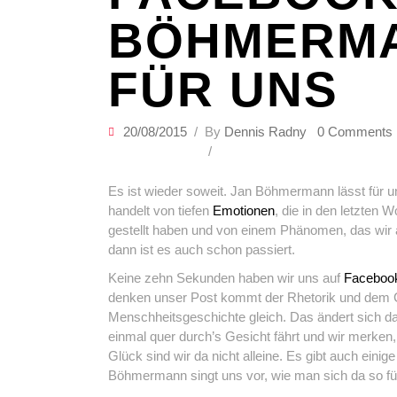
BÖHMERMA
FÜR UNS
20/08/2015
By
Dennis Radny
0 Comments
Es ist wieder soweit. Jan Böhmermann lässt für
handelt von tiefen
Emotionen
, die in den letzten 
gestellt haben und von einem Phänomen, das wir 
dann ist es auch schon passiert.
Keine zehn Sekunden haben wir uns auf
Faceboo
denken unser Post kommt der Rhetorik und dem C
Menschheitsgeschichte gleich. Das ändert sich da
einmal quer durch’s Gesicht fährt und wir merken,
Glück sind wir da nicht alleine. Es gibt auch ein
Böhmermann singt uns vor, wie man sich da so füh