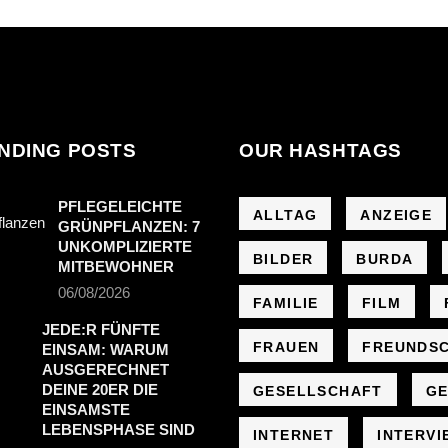
NDING POSTS
OUR HASHTAGS
PFLEGELEICHTE
ALLTAG
ANZEIGE
GRÜNPFLANZEN: 7
UNKOMPLIZIERTE
BILDER
BURDA
MITBEWOHNER
06/08/2026
FAMILIE
FILM
JEDE:R FÜNFTE
FRAUEN
FREUNDS
EINSAM: WARUM
AUSGERECHNET
DEINE 20ER DIE
GESELLSCHAFT
GE
EINSAMSTE
LEBENSPHASE SIND
INTERNET
INTERVI