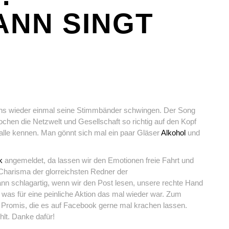
NN SINGT
 uns wieder einmal seine Stimmbänder schwingen. Der Song
Wochen die Netzwelt und Gesellschaft so richtig auf den Kopf
alle kennen. Man gönnt sich mal ein paar Gläser
Alkohol
und
k
angemeldet, da lassen wir den Emotionen freie Fahrt und
harisma der glorreichsten Redner der
nn schlagartig, wenn wir den Post lesen, unsere rechte Hand
 was für eine peinliche Aktion das mal wieder war. Zum
ige Promis, die es auf Facebook gerne mal krachen lassen.
lt. Danke dafür!