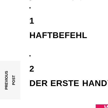
1
HAFTBEFEHL
2
P
R
E
V
I
O
U
S
P
O
S
T
DER ERSTE HAND
W