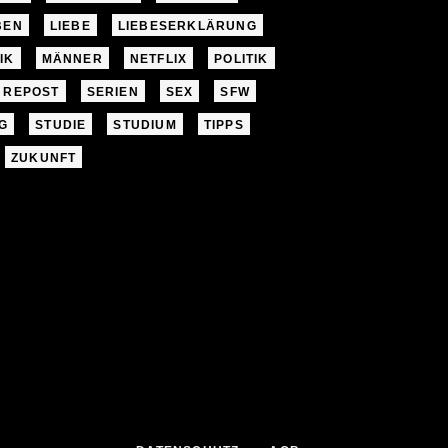
BEN
LIEBE
LIEBESERKLÄRUNG
IK
MÄNNER
NETFLIX
POLITIK
REPOST
SERIEN
SEX
SFW
G
STUDIE
STUDIUM
TIPPS
ZUKUNFT