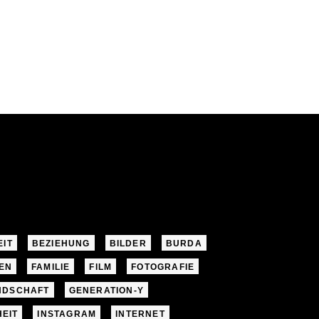
EIT
BEZIEHUNG
BILDER
BURDA
EN
FAMILIE
FILM
FOTOGRAFIE
NDSCHAFT
GENERATION-Y
EIT
INSTAGRAM
INTERNET