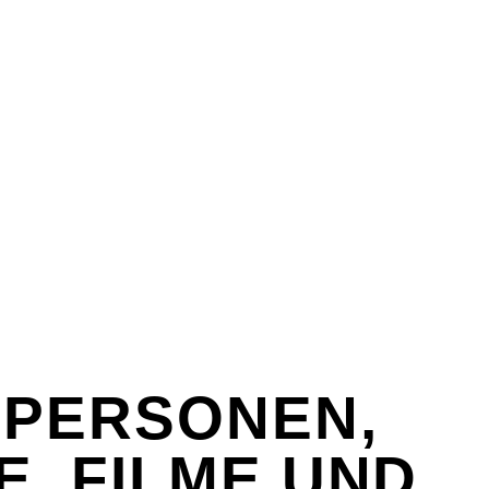
EX
SPASS & SCHÖNES
STUDIUM & JOB
WISSE
EX
SPASS & SCHÖNES
STUDIUM & JOB
WISSE
 PERSONEN,
E, FILME UND