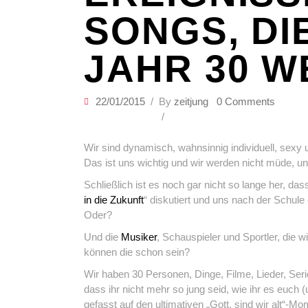
SONGS, DI
JAHR 30 W
22/01/2015
By
zeitjung
0 Comments
Wir sind dynamisch, wahnsinnig individuell, sexy 
Das ist uns wichtig und wir werden nicht müde, u
Schließlich ist es noch gar nicht so lange her, da
in die Zukunft
“ diskutiert und uns nach der Schule
Oder?
Und die
Musiker
, Schauspieler und Sportler, die w
können die schon sein?
Wir haben 30 Personen, Dinge, Filme, Lieder, Se
dass ihr nicht mehr so jung seid, wie ihr es euch
gefasst auf den ultimativen „Gott, sind wir alt“-Mo