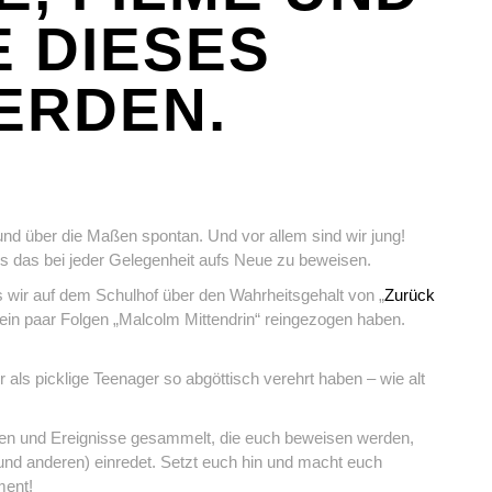
E DIESES
ERDEN.
und über die Maßen spontan. Und vor allem sind wir jung!
ns das bei jeder Gelegenheit aufs Neue zu beweisen.
ss wir auf dem Schulhof über den Wahrheitsgehalt von „
Zurück
 ein paar Folgen „Malcolm Mittendrin“ reingezogen haben.
ir als picklige Teenager so abgöttisch verehrt haben – wie alt
rien und Ereignisse gesammelt, die euch beweisen werden,
 (und anderen) einredet. Setzt euch hin und macht euch
ment!