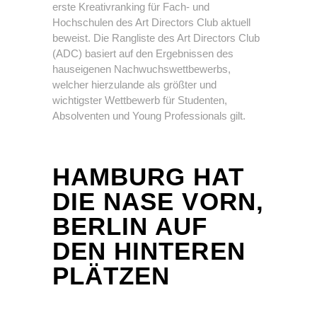
erste Kreativranking für Fach- und
Hochschulen des Art Directors Club aktuell
beweist. Die Rangliste des Art Directors Club
(ADC) basiert auf den Ergebnissen des
hauseigenen Nachwuchswettbewerbs,
welcher hierzulande als größter und
wichtigster Wettbewerb für Studenten,
Absolventen und Young Professionals gilt.
HAMBURG HAT
DIE NASE VORN,
BERLIN AUF
DEN HINTEREN
PLÄTZEN