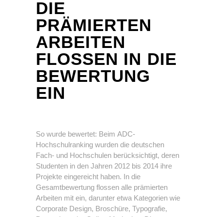
DIE
PRÄMIERTEN
ARBEITEN
FLOSSEN IN DIE
BEWERTUNG
EIN
So wurde bewertet: Beim ADC-
Hochschulranking wurden die deutschen
Fach- und Hochschulen berücksichtigt, deren
Studenten in den Jahren 2012 bis 2014 ihre
Projekte eingereicht haben. In die
Gesamtbewertung flossen alle prämierten
Arbeiten mit ein, darunter etwa Kategorien wie
Corporate Design, Broschüre, Typografie,