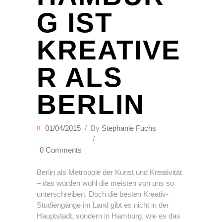
G IST
KREATIVE
R ALS
BERLIN
01/04/2015
By
Stephanie Fuchs
0 Comments
Berlin als Metropole der Kunst und Kreativität
– das würden wohl die meisten von uns so
unterschreiben. Doch die besten Kreativ-
Studiengänge im Land gibt es nicht in der
Hauptstadt, sondern in Hamburg, wie es das