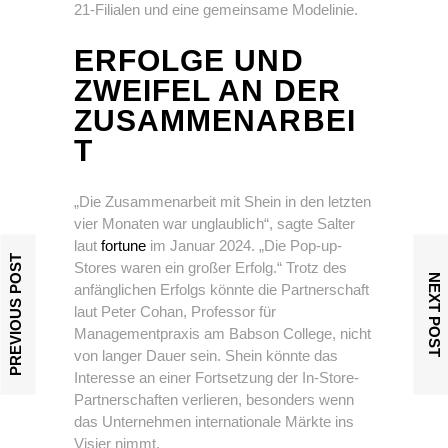
21-Filialen und eine gemeinsame Modelinie.
ERFOLGE UND
ZWEIFEL AN DER
ZUSAMMENARBEI
T
„Die Zusammenarbeit mit Shein in den letzten
vier Monaten war unglaublich“, sagte Salter
laut
fortune
im Januar 2024. „Die Pop-up-
PREVIOUS POST
Stores waren ein großer Erfolg.“ Trotz des
NEXT POST
anfänglichen Erfolgs könnte die Partnerschaft
laut Peter Cohan, Professor für
Managementpraxis am Babson College, nicht
von langer Dauer sein. Shein könnte das
Interesse an einer Fortsetzung der In-Store-
Partnerschaften verlieren, besonders wenn
das Unternehmen internationale Märkte ins
Visier nimmt.