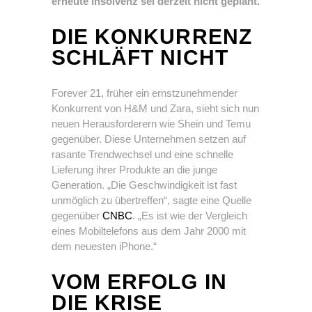
erneute Insolvenz sei derzeit nicht geplant.
DIE KONKURRENZ
SCHLÄFT NICHT
Forever 21, früher ein ernstzunehmender
Konkurrent von H&M und Zara, sieht sich nun
neuen Herausforderern wie Shein und Temu
gegenüber. Diese Unternehmen setzen auf
rasante Trendwechsel und eine schnelle
Lieferung ihrer Produkte an die junge
Generation. „Die Geschwindigkeit ist fast
unmöglich zu übertreffen“, sagte eine Quelle
gegenüber
CNBC
. „Es ist wie der Vergleich
eines Mobiltelefons aus dem Jahr 2000 mit
dem neuesten iPhone.“
VOM ERFOLG IN
DIE KRISE