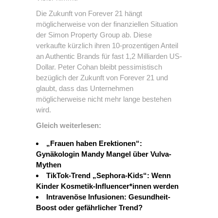
Die Zukunft von Forever 21 hängt
möglicherweise von der finanziellen Situation
der Simon Property Group ab. Diese
verkaufte kürzlich ihren 10-prozentigen Anteil
an Authentic Brands für fast 1,2 Milliarden US-
Dollar. Peter Cohan bleibt pessimistisch
bezüglich der Zukunft von Forever 21 und
glaubt, dass das Unternehmen
möglicherweise nicht mehr lange bestehen
wird.
Gleich weiterlesen:
„Frauen haben Erektionen“:
Gynäkologin Mandy Mangel über Vulva-
Mythen
TikTok-Trend „Sephora-Kids“: Wenn
Kinder Kosmetik-Influencer*innen werden
Intravenöse Infusionen: Gesundheit-
Boost oder gefährlicher Trend?