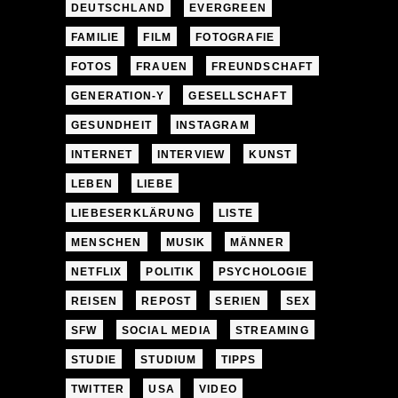
DEUTSCHLAND
EVERGREEN
FAMILIE
FILM
FOTOGRAFIE
FOTOS
FRAUEN
FREUNDSCHAFT
GENERATION-Y
GESELLSCHAFT
GESUNDHEIT
INSTAGRAM
INTERNET
INTERVIEW
KUNST
LEBEN
LIEBE
LIEBESERKLÄRUNG
LISTE
MENSCHEN
MUSIK
MÄNNER
NETFLIX
POLITIK
PSYCHOLOGIE
REISEN
REPOST
SERIEN
SEX
SFW
SOCIAL MEDIA
STREAMING
STUDIE
STUDIUM
TIPPS
TWITTER
USA
VIDEO