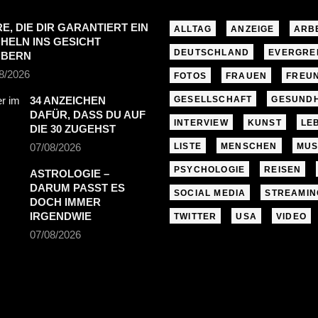
RE, DIE DIR GARANTIERT EIN
ALLTAG
ANZEIGE
ARB
HELN INS GESICHT
DEUTSCHLAND
EVERGRE
UBERN
8/2026
FOTOS
FRAUEN
FREU
34 ANZEICHEN
GESELLSCHAFT
GESUNDH
DAFÜR, DASS DU AUF
INTERVIEW
KUNST
LE
DIE 30 ZUGEHST
07/08/2026
LISTE
MENSCHEN
MUS
PSYCHOLOGIE
REISEN
ASTROLOGIE –
DARUM PASST ES
SOCIAL MEDIA
STREAMIN
DOCH IMMER
IRGENDWIE
TWITTER
USA
VIDEO
07/08/2026