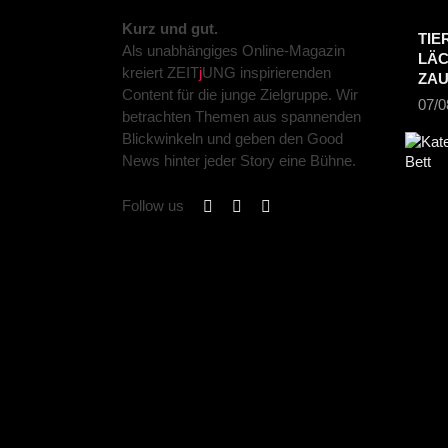
Kurz und gut.
TIE
Als unabhängiges Online-Magazin
LÄC
kreiert ZEIT
j
UNG inspirierenden
ZA
Content für die junge Zielgruppe. Wir
07/0
betrachten Themen aus spannenden
Blickwinkeln und geben den Good
News hinter jeder Story eine Bühne.
Follow us