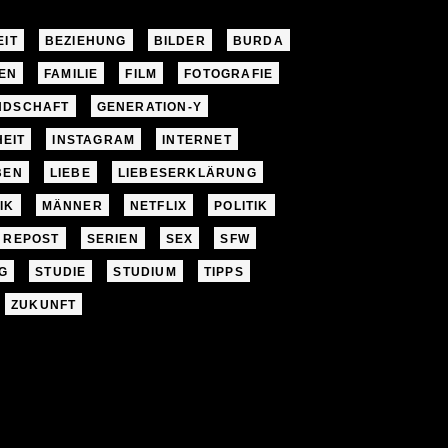
EIT
BEZIEHUNG
BILDER
BURDA
EN
FAMILIE
FILM
FOTOGRAFIE
NDSCHAFT
GENERATION-Y
EIT
INSTAGRAM
INTERNET
BEN
LIEBE
LIEBESERKLÄRUNG
IK
MÄNNER
NETFLIX
POLITIK
REPOST
SERIEN
SEX
SFW
G
STUDIE
STUDIUM
TIPPS
ZUKUNFT