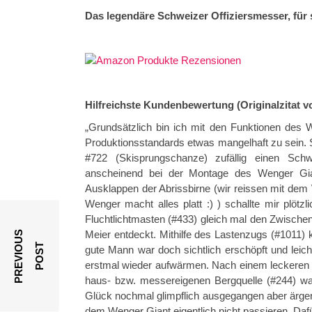
Das legendäre Schweizer Offiziersmesser, für
Hilfreichste Kundenbewertung (Originalzitat 
„Grundsätzlich bin ich mit den Funktionen des W
Produktionsstandards etwas mangelhaft zu sein. 
#722 (Skisprungschanze) zufällig einen Schw
anscheinend bei der Montage des Wenger Gia
Ausklappen der Abrissbirne (wir reissen mit dem W
Wenger macht alles platt :) ) schallte mir plöt
Fluchtlichtmasten (#433) gleich mal den Zwische
P
R
E
V
I
O
U
S
P
O
S
Meier entdeckt. Mithilfe des Lastenzugs (#1011) 
T
gute Mann war doch sichtlich erschöpft und leicht
erstmal wieder aufwärmen. Nach einem leckeren
haus- bzw. messereigenen Bergquelle (#244) wa
Glück nochmal glimpflich ausgegangen aber ärgerli
dem Wenger Giant eigentlich nicht passieren. Dafü