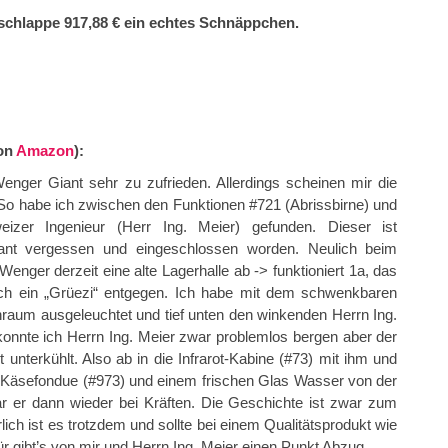
 schlappe 917,88 € ein echtes Schnäppchen.
von
Amazon
):
enger Giant sehr zu zufrieden. Allerdings scheinen mir die
So habe ich zwischen den Funktionen #721 (Abrissbirne) und
eizer Ingenieur (Herr Ing. Meier) gefunden. Dieser ist
nt vergessen und eingeschlossen worden. Neulich beim
enger derzeit eine alte Lagerhalle ab -> funktioniert 1a, das
zlich ein „Grüezi“ entgegen. Ich habe mit dem schwenkbaren
nraum ausgeleuchtet und tief unten den winkenden Herrn Ing.
konnte ich Herrn Ing. Meier zwar problemlos bergen aber der
 unterkühlt. Also ab in die Infrarot-Kabine (#73) mit ihm und
 Käsefondue (#973) und einem frischen Glas Wasser von der
r er dann wieder bei Kräften. Die Geschichte ist zwar zum
ch ist es trotzdem und sollte bei einem Qualitätsprodukt wie
r gibt’s von mir und Herrn Ing. Meier einen Punkt Abzug.