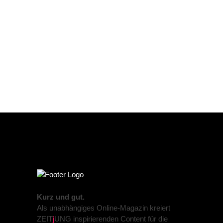
Kurz und gut.
Als unabhängiges Online-Magazin kreiert
ZEIT
j
UNG inspirierenden Content für die