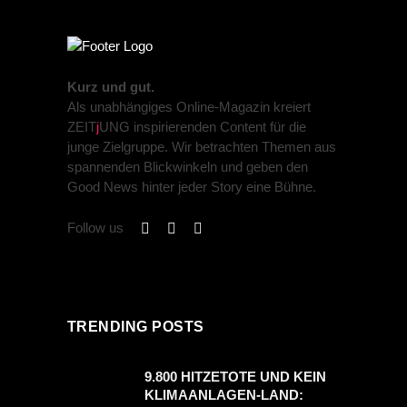
Kurz und gut.
Als unabhängiges Online-Magazin kreiert
ZEIT
j
UNG inspirierenden Content für die
junge Zielgruppe. Wir betrachten Themen aus
spannenden Blickwinkeln und geben den
Good News hinter jeder Story eine Bühne.
Follow us
TRENDING POSTS
9.800 HITZETOTE UND KEIN
KLIMAANLAGEN-LAND: