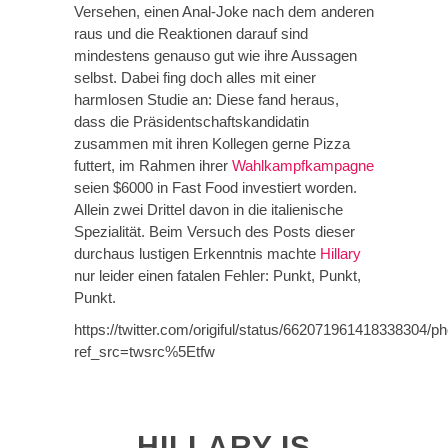
Versehen, einen Anal-Joke nach dem anderen
raus und die Reaktionen darauf sind
mindestens genauso gut wie ihre Aussagen
selbst. Dabei fing doch alles mit einer
harmlosen Studie an: Diese fand heraus,
dass die Präsidentschaftskandidatin
zusammen mit ihren Kollegen gerne Pizza
futtert, im Rahmen ihrer
Wahlkampfkampagne
seien $6000 in Fast Food investiert worden.
Allein zwei Drittel davon in die italienische
Spezialität. Beim Versuch des Posts dieser
durchaus lustigen Erkenntnis machte
Hillary
nur leider einen fatalen Fehler: Punkt, Punkt,
Punkt.
https://twitter.com/origiful/status/662071961418338304/ph
ref_src=twsrc%5Etfw
HILLARY IS