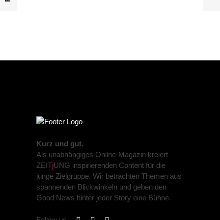
Kurz und gut.
Als unabhängiges Online-Magazin kreiert
ZEIT
j
UNG inspirierenden Content für die
junge Zielgruppe. Wir betrachten Themen aus
spannenden Blickwinkeln und geben den
Good News hinter jeder Story eine Bühne.
Follow us