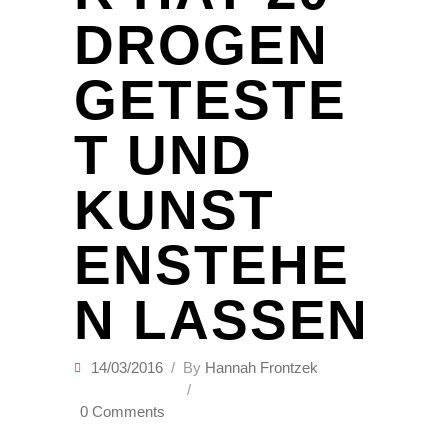
DROGEN
GETESTE
T UND
KUNST
ENSTEHE
N LASSEN
14/03/2016
By
Hannah Frontzek
0 Comments