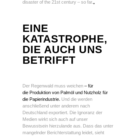
disaster of the 21st century – so far.
„
EINE
KATASTROPHE,
DIE AUCH UNS
BETRIFFT
Der Regenwald muss weichen
–
für
die
Produktion von Palmöl und Nutzholz für
die Papierindustrie.
Und die werden
anschließend unter anderem nach
Deutschland exportiert. Die Ignoranz der
Medien wirkt sich auch auf unser
Bewusstsein hierzulande aus. Dass das unter
mangelnder Berichterstattung leidet, sieht