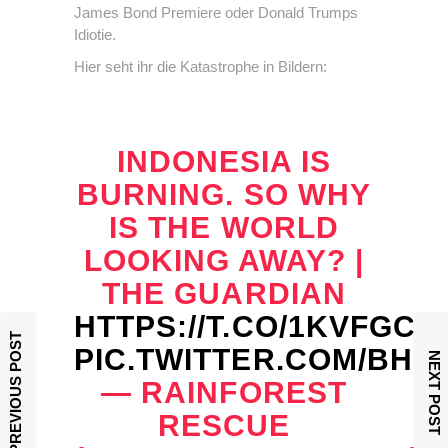
James Bond Premiere oder Donald Trumps
Idiotie.
Hier seht ihr die Katastrophe in Bildern:
INDONESIA IS
BURNING. SO WHY
IS THE WORLD
LOOKING AWAY? |
THE GUARDIAN
HTTPS://T.CO/1KVFGCX
PREVIOUS POST
PIC.TWITTER.COM/BH
NEXT POST
— RAINFOREST
RESCUE