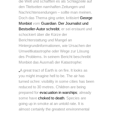
die Welt und schafften es als Schlagzeile auf
den Titelseiten namhaften Zeitungen und
Nachrichtensendungen – sollte man meinen.
Doch das Thema ging unter, kritisiert
George
Monbiot
vom
Guardian
.
Der Journalist und
Bestseller-Autor schreibt
, er sei erstaunt und
schockiert über die Kürze der
Berichterstattung und Mangel an
Hintergrundinformationen, wie Ursachen der
Umweltkatastrophe oder Wege zur Lösung
des Problems. In seinem Bericht beschreibt
Monbiot das Ausmaß der Katastrophe:
„
A great tract of Earth is on fire. It looks as
you might imagine hell to be. The air has
turned ochre: visibility in some cities has been
reduced to 30 metres. Children are being
prepared for
evacuation in warships
; already
some have
choked to death
. Species are
going up in smoke at an untold rate. It is
almost certainly the greatest environmental