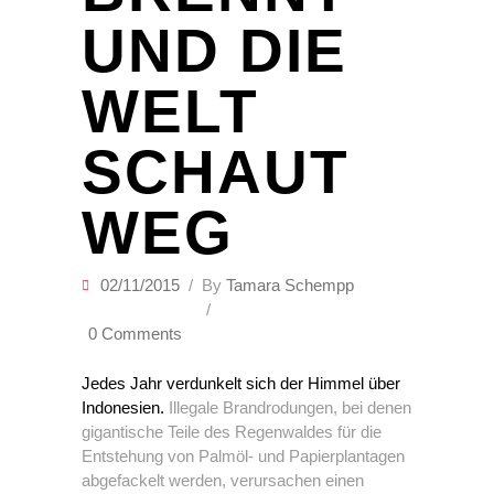
UND DIE
WELT
SCHAUT
WEG
02/11/2015
By
Tamara Schempp
0 Comments
Jedes Jahr verdunkelt sich der Himmel über
Indonesien.
Illegale Brandrodungen, bei denen
gigantische Teile des Regenwaldes für die
Entstehung von Palmöl- und Papierplantagen
abgefackelt werden, verursachen einen