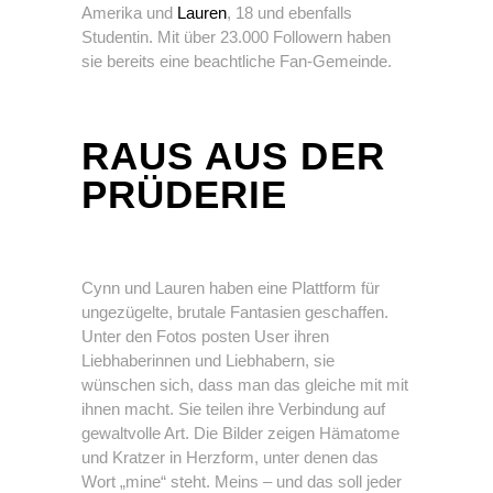
Amerika und
Lauren
, 18 und ebenfalls
Studentin. Mit über 23.000 Followern haben
sie bereits eine beachtliche Fan-Gemeinde.
RAUS AUS DER
PRÜDERIE
Cynn und Lauren haben eine Plattform für
ungezügelte, brutale Fantasien geschaffen.
Unter den Fotos posten User ihren
Liebhaberinnen und Liebhabern, sie
wünschen sich, dass man das gleiche mit mit
ihnen macht. Sie teilen ihre Verbindung auf
gewaltvolle Art. Die Bilder zeigen Hämatome
und Kratzer in Herzform, unter denen das
Wort „mine“ steht. Meins – und das soll jeder