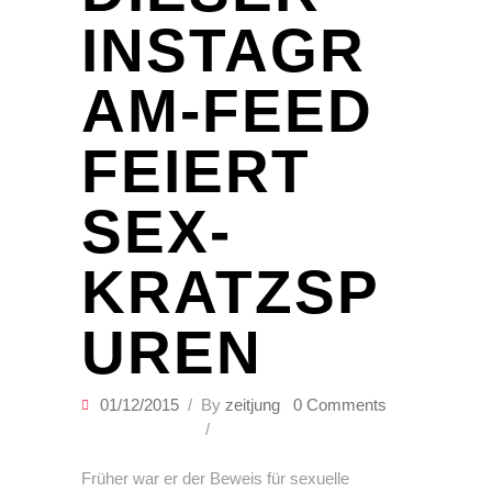
INSTAGR
AM-FEED
FEIERT
SEX-
KRATZSP
UREN
01/12/2015
By
zeitjung
0 Comments
Früher war er der Beweis für sexuelle