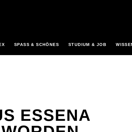
EX
SPASS & SCHÖNES
STUDIUM & JOB
WISSE
US ESSENA
EWORDEN,