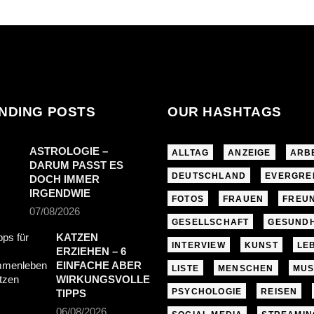
NDING POSTS
OUR HASHTAGS
ASTROLOGIE –
ALLTAG
ANZEIGE
ARB
DARUM PASST ES
DEUTSCHLAND
EVERGRE
DOCH IMMER
IRGENDWIE
FOTOS
FRAUEN
FREU
07/08/2026
GESELLSCHAFT
GESUNDH
KATZEN
INTERVIEW
KUNST
LE
ERZIEHEN – 6
EINFACHE ABER
LISTE
MENSCHEN
MUS
WIRKUNGSVOLLE
PSYCHOLOGIE
REISEN
TIPPS
06/08/2026