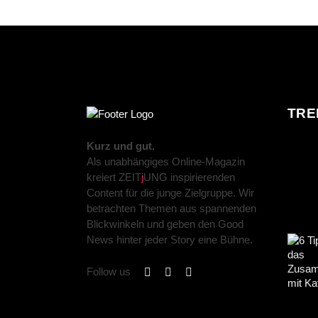
TRE
Kurz und gut.
Als unabhängiges Online-Magazin
kreiert ZEIT
j
UNG inspirierenden
Content für die junge Zielgruppe. Wir
betrachten Themen aus spannenden
Blickwinkeln und geben den Good
News hinter jeder Story eine Bühne.
Follow us