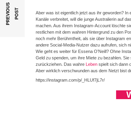
P
R
E
V
I
O
U
S
P
O
S
T
Aber was ist eigentlich jetzt aus ihr geworden? In
Kanäle verbreitet, will die junge Australierin au
machen. Aus ihrem Instagram-Account löschte s
restlichen mit dem wahren Hintergrund zu den Pos
noch mehr Berühmtheit, als sie über Instagram err
andere Social-Media-Nutzer dazu aufrufen, sich ni
Wie geht es weiter für Essena O’Neill? Ohne Instag
Geld zu spenden, um ihre Miete zu bezahlen. Sie s
zurückziehen. Das wahre
Leben
spielt sich dann
Aber wirklich verschwunden aus dem Netzt bist du 
https://instagram.com/p/_HLUf7jL7r/
W