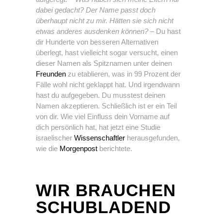
dabei gedacht? Der Name passt doch
überhaupt nicht zu mir. Hätten sie sich nicht
etwas anderes ausdenken können?
– Du hast
dir Hunderte von besseren Alternativen
überlegt, hast vielleicht sogar versucht, einen
dieser Namen als Spitznamen unter deinen
Freunden
zu etablieren, was in 99 Prozent der
Fälle wohl nicht geklappt hat. Und irgendwann
hast du aufgegeben. Du musstest deinen
Namen akzeptieren. Schließlich ist er ein Teil
von dir. Wie viel Einfluss dein Vorname auf
dich persönlich hat, hat jetzt eine Studie
israelischer
Wissenschaftler
herausgefunden,
wie die
Morgenpost
berichtete.
WIR BRAUCHEN
SCHUBLADEND