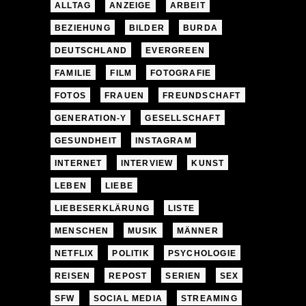
ALLTAG
ANZEIGE
ARBEIT
BEZIEHUNG
BILDER
BURDA
DEUTSCHLAND
EVERGREEN
FAMILIE
FILM
FOTOGRAFIE
FOTOS
FRAUEN
FREUNDSCHAFT
GENERATION-Y
GESELLSCHAFT
GESUNDHEIT
INSTAGRAM
INTERNET
INTERVIEW
KUNST
LEBEN
LIEBE
LIEBESERKLÄRUNG
LISTE
MENSCHEN
MUSIK
MÄNNER
NETFLIX
POLITIK
PSYCHOLOGIE
REISEN
REPOST
SERIEN
SEX
SFW
SOCIAL MEDIA
STREAMING