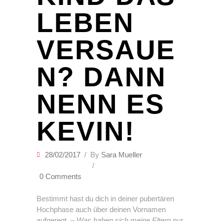
LEBEN
VERSAUE
N? DANN
NENN ES
KEVIN!
28/02/2017
By
Sara Mueller
0 Comments
Bestimmt hast du dich in deiner pubertären
Hochphase auch über deinen Vornamen
aufgeregt. –
Was haben sich meine Eltern nur