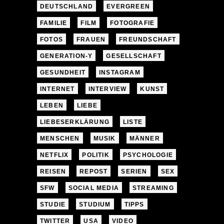
DEUTSCHLAND
EVERGREEN
FAMILIE
FILM
FOTOGRAFIE
FOTOS
FRAUEN
FREUNDSCHAFT
GENERATION-Y
GESELLSCHAFT
GESUNDHEIT
INSTAGRAM
INTERNET
INTERVIEW
KUNST
LEBEN
LIEBE
LIEBESERKLÄRUNG
LISTE
MENSCHEN
MUSIK
MÄNNER
NETFLIX
POLITIK
PSYCHOLOGIE
REISEN
REPOST
SERIEN
SEX
SFW
SOCIAL MEDIA
STREAMING
STUDIE
STUDIUM
TIPPS
TWITTER
USA
VIDEO