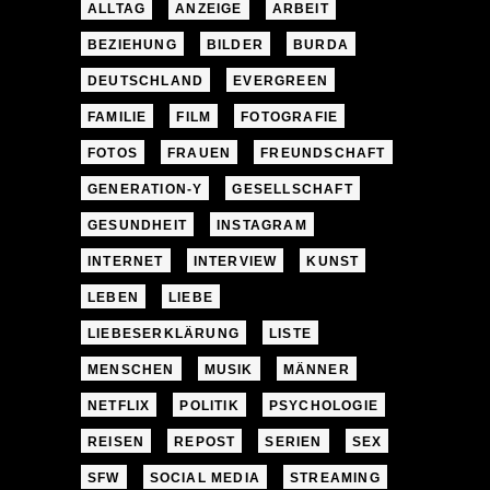
ALLTAG
ANZEIGE
ARBEIT
BEZIEHUNG
BILDER
BURDA
DEUTSCHLAND
EVERGREEN
FAMILIE
FILM
FOTOGRAFIE
FOTOS
FRAUEN
FREUNDSCHAFT
GENERATION-Y
GESELLSCHAFT
GESUNDHEIT
INSTAGRAM
INTERNET
INTERVIEW
KUNST
LEBEN
LIEBE
LIEBESERKLÄRUNG
LISTE
MENSCHEN
MUSIK
MÄNNER
NETFLIX
POLITIK
PSYCHOLOGIE
REISEN
REPOST
SERIEN
SEX
SFW
SOCIAL MEDIA
STREAMING