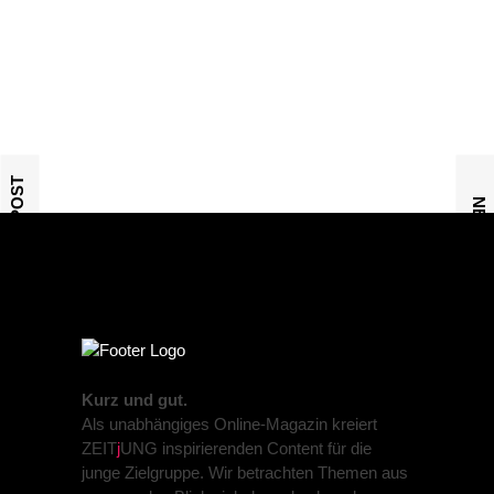
PREVIOUS POST
NEXT POST
Kurz und gut.
Als unabhängiges Online-Magazin kreiert
ZEIT
j
UNG inspirierenden Content für die
junge Zielgruppe. Wir betrachten Themen aus