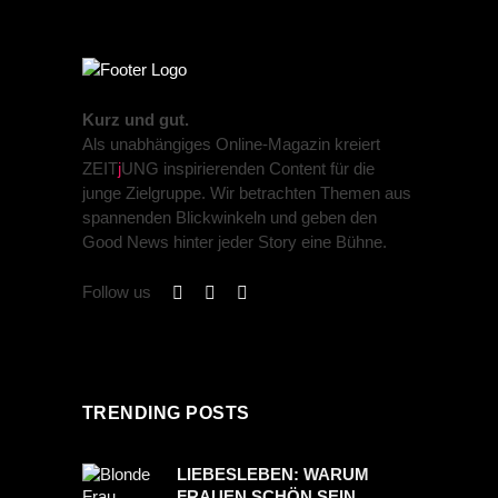
Kurz und gut.
Als unabhängiges Online-Magazin kreiert
ZEIT
j
UNG inspirierenden Content für die
junge Zielgruppe. Wir betrachten Themen aus
spannenden Blickwinkeln und geben den
Good News hinter jeder Story eine Bühne.
Follow us
TRENDING POSTS
LIEBESLEBEN: WARUM
FRAUEN SCHÖN SEIN