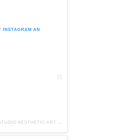
UF INSTAGRAM AN
EIN BEITRAG GETEILT VON COSMIQUE STUDIO AESTHETIC ART (@COSMIQUESTUDIO)
AM
NOV 23