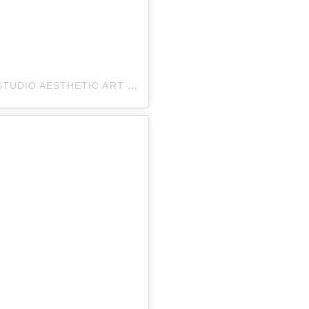
EIN BEITRAG GETEILT VON COSMIQUE STUDIO AESTHETIC ART (@COSMIQUESTUDIO)
AM
NOV 23