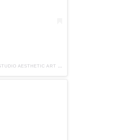
EIN BEITRAG GETEILT VON COSMIQUE STUDIO AESTHETIC ART (@COSMIQUESTUDIO)
AM
NOV 22