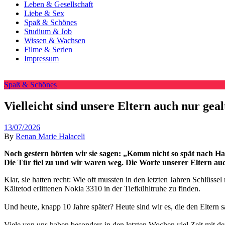
Leben & Gesellschaft
Liebe & Sex
Spaß & Schönes
Studium & Job
Wissen & Wachsen
Filme & Serien
Impressum
Spaß & Schönes
Vielleicht sind unsere Eltern auch nur geal
13/07/2026
By
Renan Marie Halaceli
Noch gestern hörten wir sie sagen: „Komm nicht so spät nach Ha
Die Tür fiel zu und wir waren weg. Die Worte unserer Eltern auch
Klar, sie hatten recht: Wie oft mussten in den letzten Jahren Schlüs
Kältetod erlittenen Nokia 3310 in der Tiefkühltruhe zu finden.
Und heute, knapp 10 Jahre später? Heute sind wir es, die den Eltern sag
Viele von uns haben besonders in den letzten Wochen viel Zeit mit d