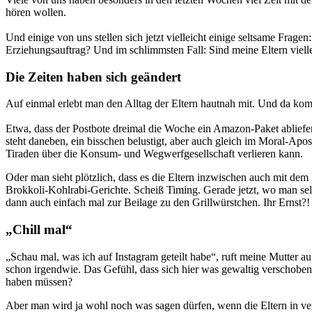
hören wollen.
Und einige von uns stellen sich jetzt vielleicht einige seltsame Fragen
Erziehungsauftrag? Und im schlimmsten Fall: Sind meine Eltern viellei
Die Zeiten haben sich geändert
Auf einmal erlebt man den Alltag der Eltern hautnah mit. Und da kom
Etwa, dass der Postbote dreimal die Woche ein Amazon-Paket abliefe
steht daneben, ein bisschen belustigt, aber auch gleich im Moral-Apos
Tiraden über die Konsum- und Wegwerfgesellschaft verlieren kann.
Oder man sieht plötzlich, dass es die Eltern inzwischen auch mit dem
Brokkoli-Kohlrabi-Gerichte. Scheiß Timing. Gerade jetzt, wo man se
dann auch einfach mal zur Beilage zu den Grillwürstchen. Ihr Ernst?!
„Chill mal“
„Schau mal, was ich auf Instagram geteilt habe“, ruft meine Mutter au
schon irgendwie. Das Gefühl, dass sich hier was gewaltig verschoben h
haben müssen?
Aber man wird ja wohl noch was sagen dürfen, wenn die Eltern in ve