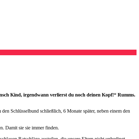
Mensch Kind, irgendwann verlierst du noch deinen Kopf!“ Rumms.
um den Schlüsselbund schließlich, 6 Monate später, neben einem den
en. Damit sie sie immer finden.
 schlauen Ratschläge austeilen, die unsere Eltern nicht unbedingt