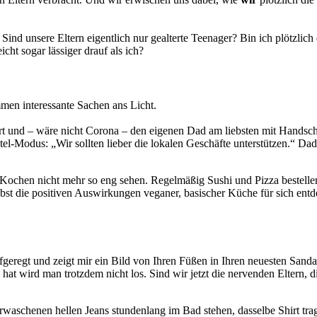
: Sind unsere Eltern eigentlich nur gealterte Teenager? Bin ich plötzlich
cht sogar lässiger drauf als ich?
men interessante Sachen ans Licht.
rt und – wäre nicht Corona – den eigenen Dad am liebsten mit Handsc
tel-Modus: „Wir sollten lieber die lokalen Geschäfte unterstützen.“ Dad
 Kochen nicht mehr so eng sehen. Regelmäßig Sushi und Pizza bestellen
lbst die positiven Auswirkungen veganer, basischer Küche für sich en
fgeregt und zeigt mir ein Bild von Ihren Füßen in Ihren neuesten Sandal
at wird man trotzdem nicht los. Sind wir jetzt die nervenden Eltern, di
rwaschenen hellen Jeans stundenlang im Bad stehen, dasselbe Shirt tr