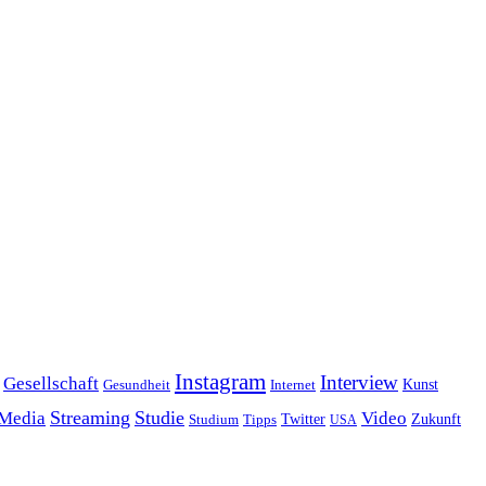
Instagram
Interview
Gesellschaft
Gesundheit
Kunst
Internet
Streaming
Studie
 Media
Video
Twitter
Zukunft
Studium
Tipps
USA