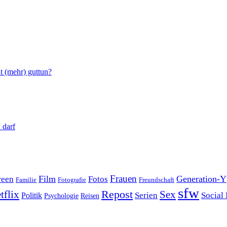
t (mehr) guttun?
 darf
Film
Frauen
Generation-Y
reen
Fotos
Familie
Fotografie
Freundschaft
sfw
Repost
tflix
Sex
Serien
Social
Politik
Reisen
Psychologie