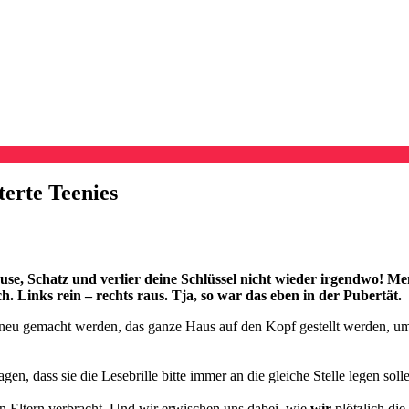
terte Teenies
use, Schatz und verlier deine Schlüssel nicht wieder irgendwo! 
. Links rein – rechts raus. Tja, so war das eben in der Pubertät.
sel neu gemacht werden, das ganze Haus auf den Kopf gestellt werden, 
en, dass sie die Lesebrille bitte immer an die gleiche Stelle legen soll
en Eltern verbracht. Und wir erwischen uns dabei, wie
wir
plötzlich die