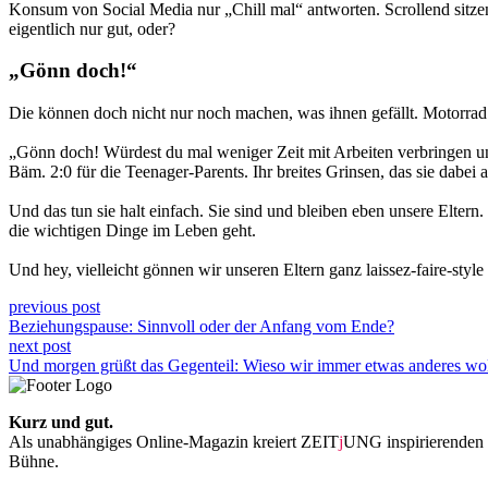
Konsum von Social Media nur „Chill mal“ antworten. Scrollend sitze
eigentlich nur gut, oder?
„Gönn doch!“
Die können doch nicht nur noch machen, was ihnen gefällt. Motorra
„Gönn doch! Würdest du mal weniger Zeit mit Arbeiten verbringen un
Bäm. 2:0 für die Teenager-Parents. Ihr breites Grinsen, das sie dabei 
Und das tun sie halt einfach. Sie sind und bleiben eben unsere Elter
die wichtigen Dinge im Leben geht.
Und hey, vielleicht gönnen wir unseren Eltern ganz laissez-faire-st
previous post
Beziehungspause: Sinnvoll oder der Anfang vom Ende?
next post
Und morgen grüßt das Gegenteil: Wieso wir immer etwas anderes wo
Kurz und gut.
Als unabhängiges Online-Magazin kreiert ZEIT
j
UNG inspirierenden 
Bühne.