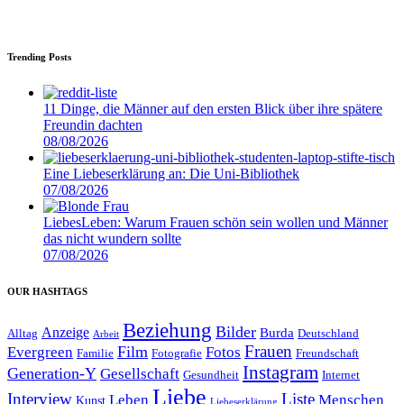
Trending Posts
11 Dinge, die Männer auf den ersten Blick über ihre spätere
Freundin dachten
08/08/2026
Eine Liebeserklärung an: Die Uni-Bibliothek
07/08/2026
LiebesLeben: Warum Frauen schön sein wollen und Männer
das nicht wundern sollte
07/08/2026
OUR HASHTAGS
Beziehung
Bilder
Anzeige
Burda
Alltag
Deutschland
Arbeit
Film
Frauen
Evergreen
Fotos
Familie
Fotografie
Freundschaft
Instagram
Generation-Y
Gesellschaft
Gesundheit
Internet
Liebe
Interview
Liste
Leben
Menschen
Kunst
Liebeserklärung