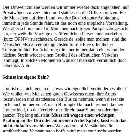
Der Umwelt zuliebe werden wir immer wieder dazu angehalten, auf
Privatwägen zu verzichten und stattdessen die Öffis zu nutzen. Für
die Menschen auf dem Land, wo der Bus bei guter Anbindung
immerhin jede Stunde fährt, ist das noch eine utopische Vorstellung.
Wer aber schon einmal in München nach freien Parkplätzen gesucht
hat, der weiß die Vorzüge des öffentlichen Personennahverkehrs
(kurz: ÖPNV) zu schätzen. Gerade da, sollte man meinen, sind die
Menschen also am empfänglichsten für die Idee öffentlicher
Transportmittel. Ernüchterung tritt aber immer dann ein, wenn der
nächste Streik wieder einen Großteil des öffentlichen Verkehrs
lahmlegt. In solchen Momenten wünscht man sich vermutlich doch
lieber das Auto.
Schuss ins eigene Bein?
Und ist das nicht genau das, was wir eigentlich verhindern wollen?
Wie wollen wir Menschen guten Gewissens raten, ihre Autos
loszuwerden und stattdessen den Bus zu nehmen, wenn dieser sie
nicht auch immer von A nach B bringt? Da macht es auch keinen
Unterschied, ob der Verkehr nur für ein paar Stunden oder einen
ganzen Tag lang stillsteht:
Muss ich wegen einer wichtigen
Prüfung an die Uni oder an meinen Arbeitsplatz, lässt sich das
nicht einfach verschieben.
Wer zudem auf Verständnis für
streikbedingte Verspätungen hofft, wird meist enttäuscht werden: