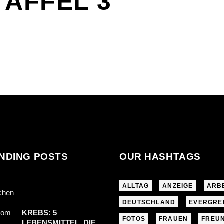
TAFFEL 3
NDING POSTS
OUR HASHTAGS
ALLTAG
ANZEIGE
ARB
DEUTSCHLAND
EVERGRE
KREBS: 5
FOTOS
FRAUEN
FREU
LEBENSMITTEL, DIE