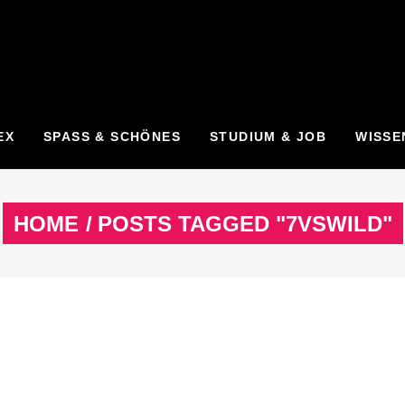
EX
SPASS & SCHÖNES
STUDIUM & JOB
WISSE
HOME
/
POSTS TAGGED "7VSWILD"