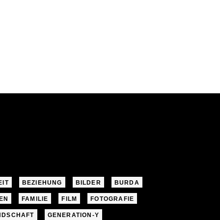
EIT
BEZIEHUNG
BILDER
BURDA
EN
FAMILIE
FILM
FOTOGRAFIE
NDSCHAFT
GENERATION-Y