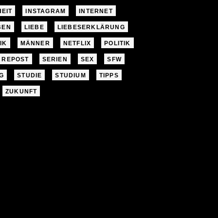
EIT
INSTAGRAM
INTERNET
BEN
LIEBE
LIEBESERKLÄRUNG
IK
MÄNNER
NETFLIX
POLITIK
REPOST
SERIEN
SEX
SFW
G
STUDIE
STUDIUM
TIPPS
ZUKUNFT