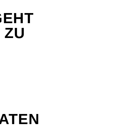
 GEHT
 ZU
DATEN