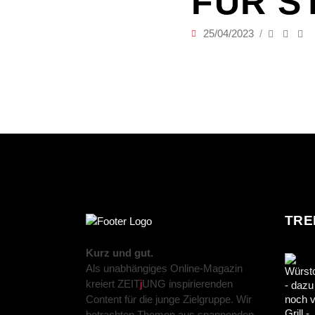
FÜR S
25/04/2023
TRE
Kurz und gut.
Als unabhängiges Online-Magazin
kreiert ZEIT
j
UNG inspirierenden
Content für die junge Zielgruppe. Wir
betrachten Themen aus spannenden