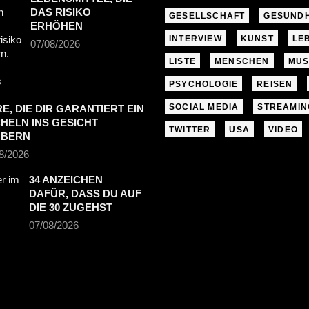
DAS RISIKO
GESELLSCHAFT
GESUNDH
ERHÖHEN
INTERVIEW
KUNST
LE
07/08/2026
LISTE
MENSCHEN
MUS
PSYCHOLOGIE
REISEN
SOCIAL MEDIA
STREAMIN
RE, DIE DIR GARANTIERT EIN
HELN INS GESICHT
TWITTER
USA
VIDEO
UBERN
8/2026
34 ANZEICHEN
DAFÜR, DASS DU AUF
DIE 30 ZUGEHST
07/08/2026