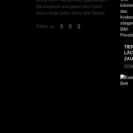
Blickwinkeln und geben den Good
News hinter jeder Story eine Bühne.
Follow us
TIE
LÄC
ZA
07/0