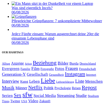
Was sind eigentlich Incels?
06/08/2026
Pflegeleichte Grünpflanzen: 7 unkomplizierte Mitbewohner
06/08/2026
Jede:r Fünfte einsam: Warum ausgerechnet deine 20er die
einsamste Lebensphase sind
06/08/2026
OUR HASHTAGS
Beziehung
Bilder
Anzeige
Burda
Alltag
Deutschland
Arbeit
Film
Frauen
Evergreen
Fotos
Familie
Fotografie
Freundschaft
Instagram
Generation-Y
Gesellschaft
Gesundheit
Internet
Liebe
Interview
Liste
Leben
Menschen
Kunst
Liebeserklärung
Repost
Netflix
Musik
Männer
Politik
Reisen
Psychologie
sfw
Sex
Streaming
Studie
Serien
Social Media
Studium
Video
Twitter
Zukunft
Tipps
USA