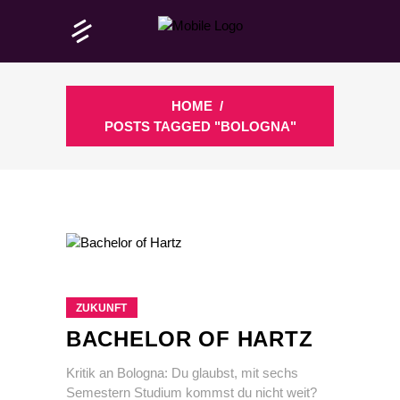
HOME
/
POSTS TAGGED "BOLOGNA"
ZUKUNFT
BACHELOR OF HARTZ
Kritik an Bologna: Du glaubst, mit sechs
Semestern Studium kommst du nicht weit?