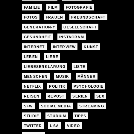
FAMILIE
FILM
FOTOGRAFIE
FOTOS
FRAUEN
FREUNDSCHAFT
GENERATION-Y
GESELLSCHAFT
GESUNDHEIT
INSTAGRAM
INTERNET
INTERVIEW
KUNST
LEBEN
LIEBE
LIEBESERKLÄRUNG
LISTE
MENSCHEN
MUSIK
MÄNNER
NETFLIX
POLITIK
PSYCHOLOGIE
REISEN
REPOST
SERIEN
SEX
SFW
SOCIAL MEDIA
STREAMING
STUDIE
STUDIUM
TIPPS
TWITTER
USA
VIDEO