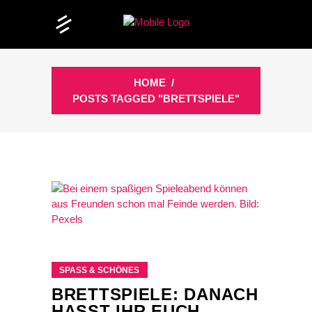
HOME
/
POSTS TAGGED "BRETTSPIELE"
SPASS & SCHÖNES
BRETTSPIELE: DANACH
HASST IHR EUCH