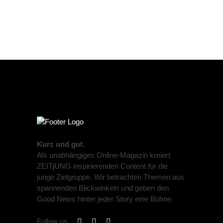
Kurz und gut.
Als unabhängiges Online-Magazin kreiert
ZEIT
j
UNG inspirierenden Content für die
junge Zielgruppe. Wir betrachten Themen aus
spannenden Blickwinkeln und geben den
Good News hinter jeder Story eine Bühne.
Follow us