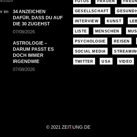
8/2026
FOTOS
FRAUEN
FREU
34 ANZEICHEN
GESELLSCHAFT
GESUNDH
DAFÜR, DASS DU AUF
INTERVIEW
KUNST
LE
DIE 30 ZUGEHST
07/08/2026
LISTE
MENSCHEN
MUS
PSYCHOLOGIE
REISEN
ASTROLOGIE –
DARUM PASST ES
SOCIAL MEDIA
STREAMIN
DOCH IMMER
IRGENDWIE
TWITTER
USA
VIDEO
07/08/2026
© 2021 ZEIT
j
UNG
.
DE