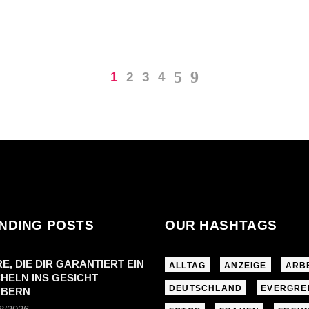
1
2
3
4
NDING POSTS
OUR HASHTAGS
RE, DIE DIR GARANTIERT EIN
ALLTAG
ANZEIGE
ARB
HELN INS GESICHT
DEUTSCHLAND
EVERGRE
UBERN