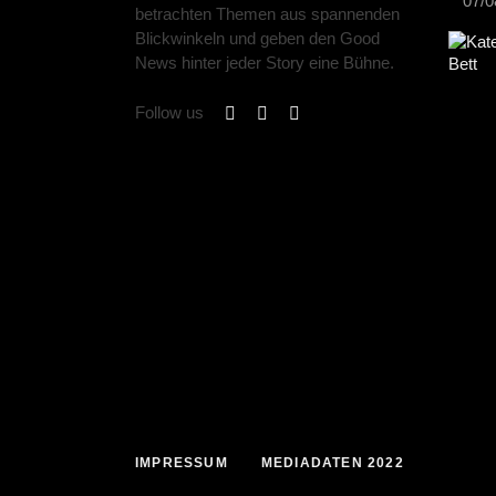
07/0
betrachten Themen aus spannenden
Blickwinkeln und geben den Good
News hinter jeder Story eine Bühne.
Follow us
IMPRESSUM
MEDIADATEN 2022