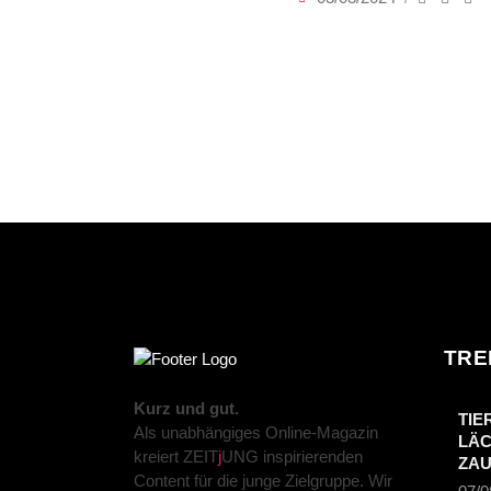
TRE
Kurz und gut.
TIE
Als unabhängiges Online-Magazin
LÄC
kreiert ZEIT
j
UNG inspirierenden
ZA
Content für die junge Zielgruppe. Wir