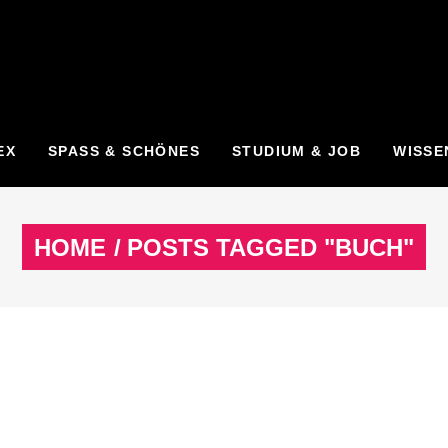
EX
SPASS & SCHÖNES
STUDIUM & JOB
WISSE
HOME
/
POSTS TAGGED "BUCH"