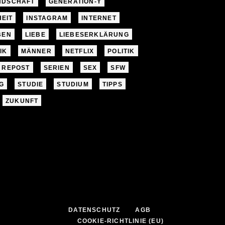
NDSCHAFT
GENERATION-Y
EIT
INSTAGRAM
INTERNET
BEN
LIEBE
LIEBESERKLÄRUNG
IK
MÄNNER
NETFLIX
POLITIK
REPOST
SERIEN
SEX
SFW
G
STUDIE
STUDIUM
TIPPS
ZUKUNFT
DATENSCHUTZ
AGB
COOKIE-RICHTLINIE (EU)