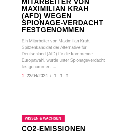
MITARBEITER VON
MAXIMILIAN KRAH
(AFD) WEGEN
SPIONAGE-VERDACHT
FESTGENOMMEN
Ein Mitarbeiter von Maximilian Krah,
Spitzenkandidat der Alternative für
Deutschland (AfD) für die kommende
Europawahl, wurde unter Spionageverdacht
festgenommen.
23/04/2024
WISSEN & WACHSEN
CO2-EMISSIONEN