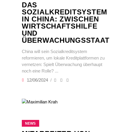
DAS
SOZIALKREDITSYSTEM
IN CHINA: ZWISCHEN
WIRTSCHAFTSHILFE
UND
ÜBERWACHUNGSSTAAT
China will sein Sozialkreditsystem
reformieren, um lokale Kreditplattformen zu
vernetzen: Spielt Überwachung überhaupt
noch eine Rolle?
12/06/2024
NEWS