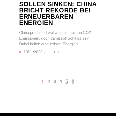
SOLLEN SINKEN: CHINA
BRICHT REKORDE BEI
ERNEUERBAREN
ENERGIEN
China produziert weltweit die meisten CO2-
Emissionen, doch damit soll Schluss sein.
Dabei helfen erneuerbare Energien.
18/11/2023
1
2
3
4