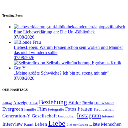
Trending Posts
Eine Liebeserklärung an: Die Uni-Bibliothek
07/08/2026
LiebesLeben: Warum Frauen schön sein wollen und Männer
das nicht wundern sollte
07/08/2026
„Meine größte Schwäche? Ich bin zu streng mit mir“
07/08/2026
OUR HASHTAGS
Beziehung
Bilder
Anzeige
Burda
Alltag
Deutschland
Arbeit
Film
Frauen
Evergreen
Fotos
Familie
Fotografie
Freundschaft
Instagram
Generation-Y
Gesellschaft
Gesundheit
Internet
Liebe
Interview
Liste
Leben
Menschen
Kunst
Liebeserklärung