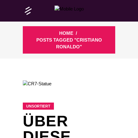
HOME
/
POSTS TAGGED "CRISTIANO
RONALDO"
UNSORTIERT
ÜBER
DIESE