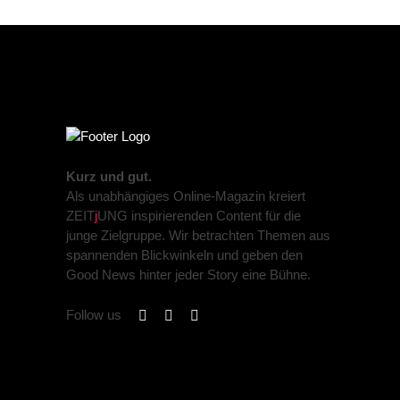
Kurz und gut.
Als unabhängiges Online-Magazin kreiert
ZEIT
j
UNG inspirierenden Content für die
junge Zielgruppe. Wir betrachten Themen aus
spannenden Blickwinkeln und geben den
Good News hinter jeder Story eine Bühne.
Follow us