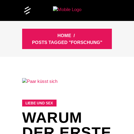
HOME
/
POSTS TAGGED "FORSCHUNG"
LIEBE UND SEX
WARUM
DER ERSTE