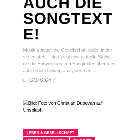
AUCH DIE
SONGTEXT
E!
Musik spiegelt die Gesellschaft wider, in der
sie entsteht – das zeigt eine aktuelle Studie,
die die Entwicklung von Songtexten über vier
Jahrzehnte hinweg analysiert hat.
12/04/2024
LEBEN & GESELLSCHAFT