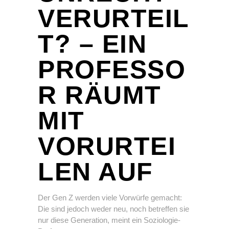
VERURTEIL
T? – EIN
PROFESSO
R RÄUMT
MIT
VORURTEI
LEN AUF
Der Gen Z werden viele Vorwürfe gemacht:
Die sind jedoch weder neu, noch betreffen sie
nur diese Generation, meint ein Soziologie-