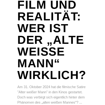
FILM UND
REALITÄT:
WER IST
DER „ALTE
WEISSE M
ANN“ W
IRKLICH?
Am 31. Oktober 2024 hat die filmische Satire
"Alter weißer Mann" in den Kinos gestartet.
Doch was verbirgt sich eigentlich hinter dem
Phänomen des „alten weißen Mannes“?