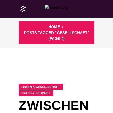
HOME
/
POSTS TAGGED "GESELLSCHAFT"
(PAGE 4)
LEBEN & GESELLSCHAFT
SPASS & SCHÖNES
ZWISCHEN