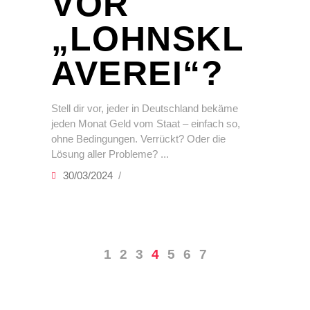
VOR
„LOHNSKL
AVEREI“?
Stell dir vor, jeder in Deutschland bekäme
jeden Monat Geld vom Staat – einfach so,
ohne Bedingungen. Verrückt? Oder die
Lösung aller Probleme?
30/03/2024
1
2
3
4
5
6
7