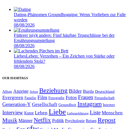
Dating-Phänomen Groundhogging: Wenn Vorlieben zur Falle
werden
08/08/2026
Fütterer is(s)t anders: Fünf häufige Trugschlüsse bei der
Ernährungsumstellung
08/08/2026
LiebesLeben: Verzeihen – Ein Zeichen von Stärke oder
fehlendem Stolz?
08/08/2026
OUR HASHTAGS
Beziehung
Bilder
Anzeige
Burda
Alltag
Deutschland
Arbeit
Film
Frauen
Evergreen
Fotos
Familie
Fotografie
Freundschaft
Instagram
Generation-Y
Gesellschaft
Gesundheit
Internet
Liebe
Interview
Liste
Leben
Menschen
Kunst
Liebeserklärung
Repost
Netflix
Musik
Männer
Politik
Reisen
Psychologie
sfw