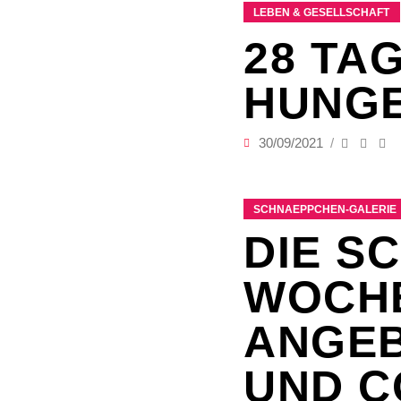
LEBEN & GESELLSCHAFT
28 TA
HUNGE
30/09/2021
SCHNAEPPCHEN-GALERIE
DIE S
WOCHE
ANGEB
UND C