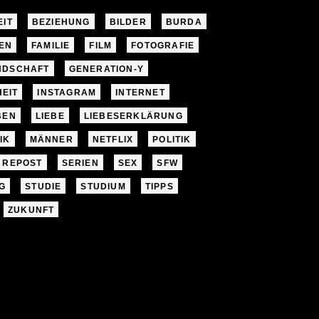
EIT
BEZIEHUNG
BILDER
BURDA
EN
FAMILIE
FILM
FOTOGRAFIE
NDSCHAFT
GENERATION-Y
EIT
INSTAGRAM
INTERNET
BEN
LIEBE
LIEBESERKLÄRUNG
IK
MÄNNER
NETFLIX
POLITIK
REPOST
SERIEN
SEX
SFW
G
STUDIE
STUDIUM
TIPPS
ZUKUNFT