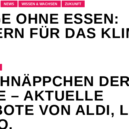
NEWS
WISSEN & WACHSEN
ZUKUNFT
GE OHNE ESSEN:
RN FÜR DAS KL
CHNÄPPCHEN DE
 – AKTUELLE
OTE VON ALDI, L
O.