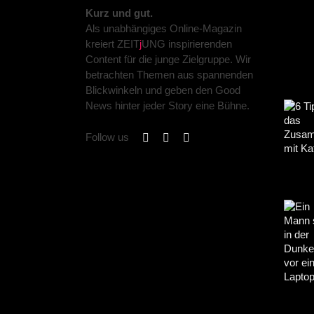
Kurz und gut.
Als unabhängiges Online-Magazin
kreiert ZEIT
j
UNG inspirierenden
Content für die junge Zielgruppe. Wir
betrachten Themen aus spannenden
Blickwinkeln und geben den Good
News hinter jeder Story eine Bühne.
Follow us