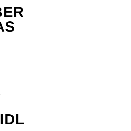
BER
AS
R
IDL