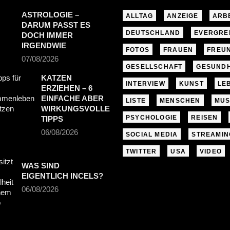
ASTROLOGIE –
ALLTAG
ANZEIGE
ARB
DARUM PASST ES
DEUTSCHLAND
EVERGRE
DOCH IMMER
IRGENDWIE
FOTOS
FRAUEN
FREU
07/08/2026
GESELLSCHAFT
GESUNDH
KATZEN
INTERVIEW
KUNST
LE
ERZIEHEN – 6
EINFACHE ABER
LISTE
MENSCHEN
MUS
WIRKUNGSVOLLE
PSYCHOLOGIE
REISEN
TIPPS
06/08/2026
SOCIAL MEDIA
STREAMIN
TWITTER
USA
VIDEO
WAS SIND
EIGENTLICH INCELS?
06/08/2026