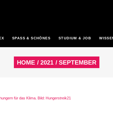
EX
SPASS & SCHÖNES
STUDIUM & JOB
WISSE
HOME
/
2021
/
SEPTEMBER