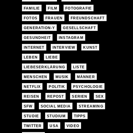
FAMILIE
FILM
FOTOGRAFIE
FOTOS
FRAUEN
FREUNDSCHAFT
GENERATION-Y
GESELLSCHAFT
GESUNDHEIT
INSTAGRAM
INTERNET
INTERVIEW
KUNST
LEBEN
LIEBE
LIEBESERKLÄRUNG
LISTE
MENSCHEN
MUSIK
MÄNNER
NETFLIX
POLITIK
PSYCHOLOGIE
REISEN
REPOST
SERIEN
SEX
SFW
SOCIAL MEDIA
STREAMING
STUDIE
STUDIUM
TIPPS
TWITTER
USA
VIDEO