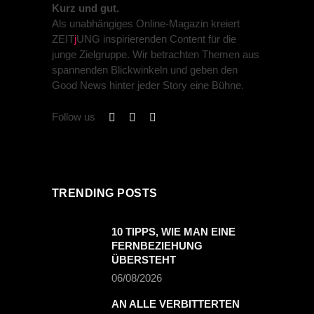
Kurz und gut.
Als unabhängiges Online-Magazin kreiert
ZEIT
j
UNG inspirierenden Content für die
junge Zielgruppe. Wir betrachten Themen aus
spannenden Blickwinkeln und geben den
Good News hinter jeder Story eine Bühne.
Follow us
TRENDING POSTS
10 TIPPS, WIE MAN EINE
FERNBEZIEHUNG
ÜBERSTEHT
06/08/2026
AN ALLE VERBITTERTEN