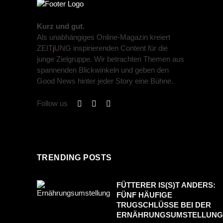
Kurz und gut.
Als unabhängiges Online-Magazin kreiert
ZEIT
j
UNG inspirierenden Content für die
junge Zielgruppe. Wir betrachten Themen aus
spannenden Blickwinkeln und geben den
Good News hinter jeder Story eine Bühne.
Follow us
TRENDING POSTS
FÜTTERER IS(S)T ANDERS:
FÜNF HÄUFIGE
TRUGSCHLÜSSE BEI DER
ERNÄHRUNGSUMSTELLUNG