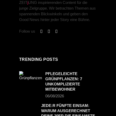
ZEIT
j
UNG inspirierenden Content für die
junge Zielgruppe. Wir betrachten Themen aus
spannenden Blickwinkeln und geben den
Good News hinter jeder Story eine Bühne.
Follow us
TRENDING POSTS
PFLEGELEICHTE
GRÜNPFLANZEN: 7
UNKOMPLIZIERTE
MITBEWOHNER
06/08/2026
JEDE:R FÜNFTE EINSAM:
WARUM AUSGERECHNET
DEINE 20ER DIE EINSAMSTE