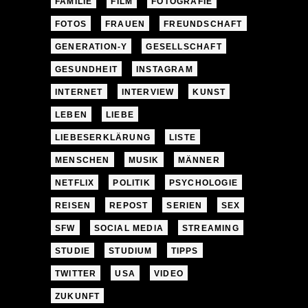
FAMILIE
FILM
FOTOGRAFIE
FOTOS
FRAUEN
FREUNDSCHAFT
GENERATION-Y
GESELLSCHAFT
GESUNDHEIT
INSTAGRAM
INTERNET
INTERVIEW
KUNST
LEBEN
LIEBE
LIEBESERKLÄRUNG
LISTE
MENSCHEN
MUSIK
MÄNNER
NETFLIX
POLITIK
PSYCHOLOGIE
REISEN
REPOST
SERIEN
SEX
SFW
SOCIAL MEDIA
STREAMING
STUDIE
STUDIUM
TIPPS
TWITTER
USA
VIDEO
ZUKUNFT