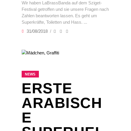
Wir haben LaBrassBanda auf dem Sziget-
Festival getroffen und sie unsere Fragen nach
Zahlen beantworten lassen. Es geht um
Superkräfte, Toiletten und Hass.
31/08/2018
NEWS
ERSTE
ARABISCH
E