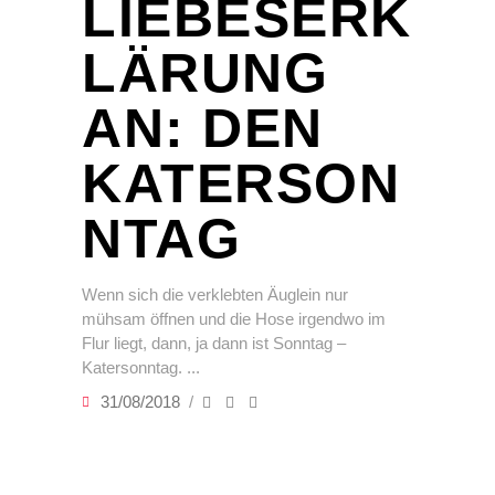
LIEBESERK
LÄRUNG
AN: DEN
KATERSON
NTAG
Wenn sich die verklebten Äuglein nur
mühsam öffnen und die Hose irgendwo im
Flur liegt, dann, ja dann ist Sonntag –
Katersonntag.
31/08/2018