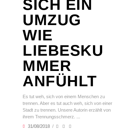
SICH EIN
UMZUG
WIE
LIEBESKU
MMER
ANFÜHLT
Es tut weh, sich von einem Menschen zu
trennen. Aber es tut auch weh, sich von einer
Stadt zu trennen. Unsere Autorin erzählt von
ihrem Trennungsschmerz.
31/08/2018