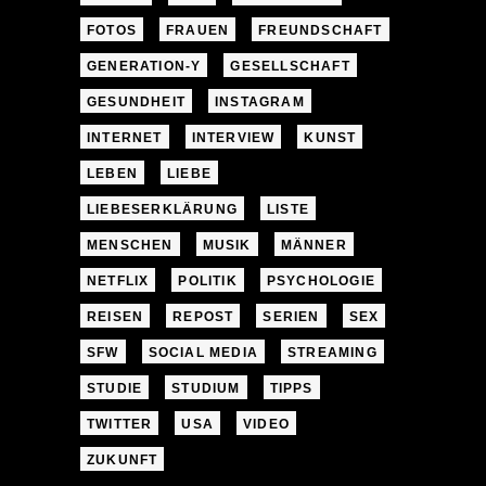
FOTOS
FRAUEN
FREUNDSCHAFT
GENERATION-Y
GESELLSCHAFT
GESUNDHEIT
INSTAGRAM
INTERNET
INTERVIEW
KUNST
LEBEN
LIEBE
LIEBESERKLÄRUNG
LISTE
MENSCHEN
MUSIK
MÄNNER
NETFLIX
POLITIK
PSYCHOLOGIE
REISEN
REPOST
SERIEN
SEX
SFW
SOCIAL MEDIA
STREAMING
STUDIE
STUDIUM
TIPPS
TWITTER
USA
VIDEO
ZUKUNFT