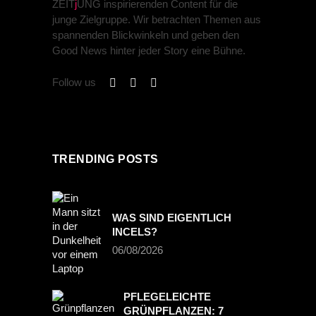
ZEIT
j
UNG inspirierenden Content für die
junge Zielgruppe. Wir betrachten Themen aus
spannenden Blickwinkeln und geben den
Good News hinter jeder Story eine Bühne.
Follow us
TRENDING POSTS
WAS SIND EIGENTLICH
INCELS?
06/08/2026
PFLEGELEICHTE
GRÜNPFLANZEN: 7