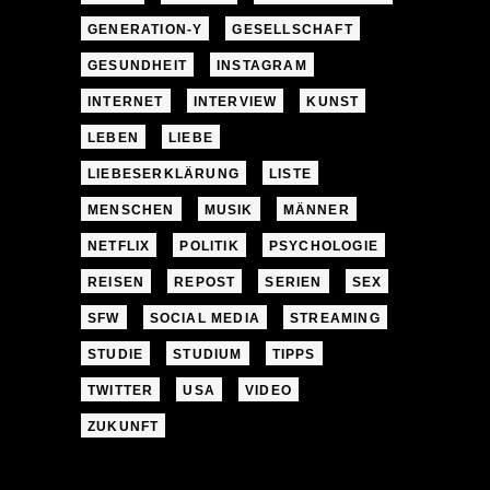
GENERATION-Y
GESELLSCHAFT
GESUNDHEIT
INSTAGRAM
INTERNET
INTERVIEW
KUNST
LEBEN
LIEBE
LIEBESERKLÄRUNG
LISTE
MENSCHEN
MUSIK
MÄNNER
NETFLIX
POLITIK
PSYCHOLOGIE
REISEN
REPOST
SERIEN
SEX
SFW
SOCIAL MEDIA
STREAMING
STUDIE
STUDIUM
TIPPS
TWITTER
USA
VIDEO
ZUKUNFT