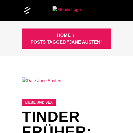
HOME
/
POSTS TAGGED "JANE AUSTEN"
LIEBE UND SEX
TINDER
FRÜHER: