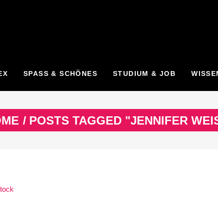
EX
SPASS & SCHÖNES
STUDIUM & JOB
WISSE
OME
/
POSTS TAGGED "JENNIFER WEI