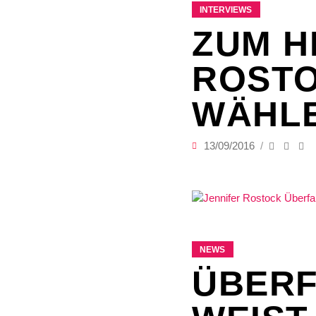
INTERVIEWS
ZUM H
ROSTO
WÄHLE
13/09/2016
NEWS
ÜBERF