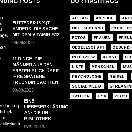
NDING POSTS
OUR HASHTAGS
ALLTAG
ANZEIGE
ARB
FÜTTERER IS(S)T
DEUTSCHLAND
EVERGRE
ANDERS: DIE SACHE
MIT DEM VITAMIN B12
FOTOS
FRAUEN
FREU
08/08/2026
GESELLSCHAFT
GESUNDH
INTERVIEW
KUNST
LE
11 DINGE, DIE
MÄNNER AUF DEN
LISTE
MENSCHEN
MUS
ERSTEN BLICK ÜBER
IHRE SPÄTERE
PSYCHOLOGIE
REISEN
FREUNDIN DACHTEN
SOCIAL MEDIA
STREAMIN
08/08/2026
TWITTER
USA
VIDEO
EINE
LIEBESERKLÄRUNG
AN: DIE UNI-
BIBLIOTHEK
07/08/2026