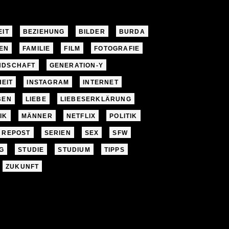
EIT
BEZIEHUNG
BILDER
BURDA
EN
FAMILIE
FILM
FOTOGRAFIE
NDSCHAFT
GENERATION-Y
EIT
INSTAGRAM
INTERNET
BEN
LIEBE
LIEBESERKLÄRUNG
IK
MÄNNER
NETFLIX
POLITIK
REPOST
SERIEN
SEX
SFW
G
STUDIE
STUDIUM
TIPPS
ZUKUNFT