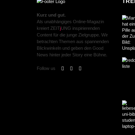
TRE
Kurz und gut.
Als unabhängiges Online-Magazin
kreiert ZEIT
j
UNG inspirierenden
Content für die junge Zielgruppe. Wir
betrachten Themen aus spannenden
Blickwinkeln und geben den Good
News hinter jeder Story eine Bühne.
Follow us