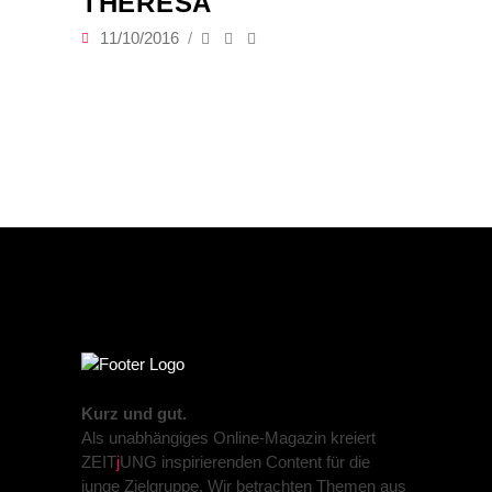
THERESA
11/10/2016
Kurz und gut.
Als unabhängiges Online-Magazin kreiert
ZEIT
j
UNG inspirierenden Content für die
junge Zielgruppe. Wir betrachten Themen aus