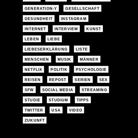
GENERATION-Y
GESELLSCHAFT
GESUNDHEIT
INSTAGRAM
INTERNET
INTERVIEW
KUNST
LEBEN
LIEBE
LIEBESERKLÄRUNG
LISTE
MENSCHEN
MUSIK
MÄNNER
NETFLIX
POLITIK
PSYCHOLOGIE
REISEN
REPOST
SERIEN
SEX
SFW
SOCIAL MEDIA
STREAMING
STUDIE
STUDIUM
TIPPS
TWITTER
USA
VIDEO
ZUKUNFT