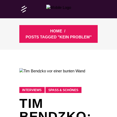
HOME
/
POSTS TAGGED "KEIN PROBLEM"
INTERVIEWS
SPASS & SCHÖNES
TIM
BENDZKO: